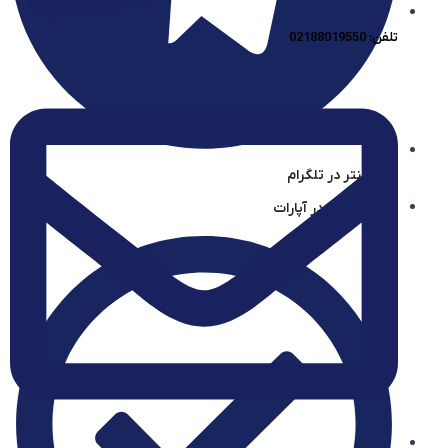
تلفن: 02188019550
آیساسنتر در تلگرام
آیساسنتر در آپارات