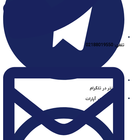
تلفن: 02188019550
آیساسنتر در تلگرام
آیساسنتر در آپارات