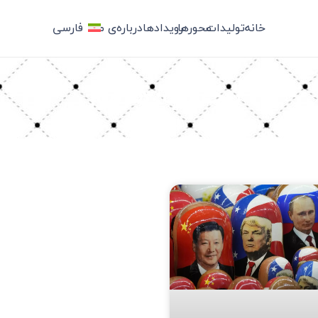
خانه
تولیدات
محورها
رویدادها
درباره‌ی ما
فارسی
برچسب: هژمون