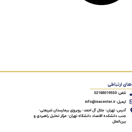
‌های ارتباطی
تلفن: 02188019550
ایمیل: info@isacenter.ir
آدرس: تهران- جلال آل احمد- روبروی بیمارستان شریعتی-
جنب دانشکده اقتصاد دانشگاه تهران- مرکز تحلیل راهبردی و
بین‌الملل