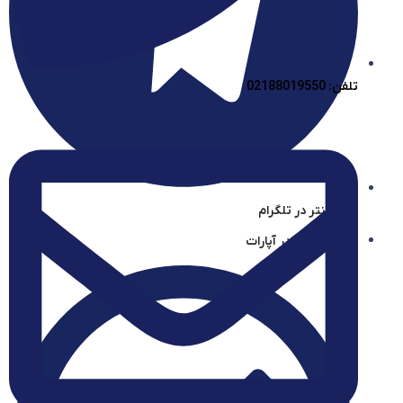
تلفن: 02188019550
آیساسنتر در تلگرام
آیساسنتر در آپارات