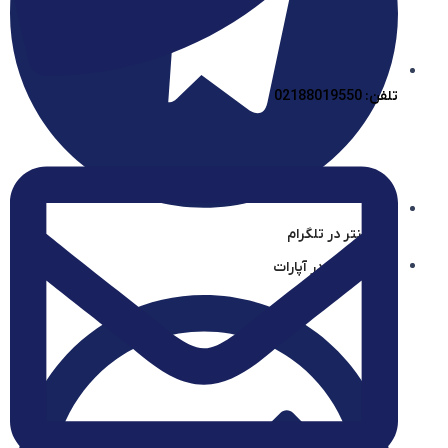
تلفن: 02188019550
آیساسنتر در تلگرام
آیساسنتر در آپارات