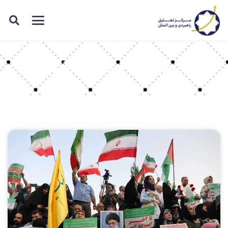
برچسب: مکانیز ماشه