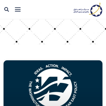
برچسب: موسسه واشنگتن