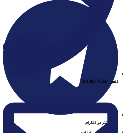
تلفن: 02188019550
آیساسنتر در تلگرام
آیساسنتر در آپارات