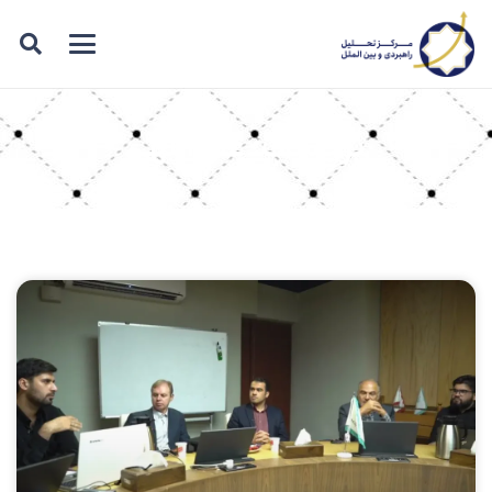
برچسب: عطااللهی