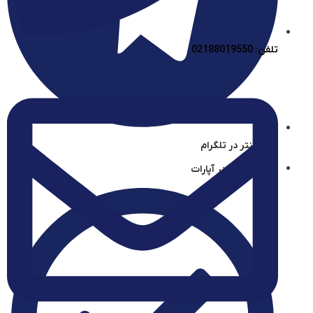
تلفن: 02188019550
آیساسنتر در تلگرام
آیساسنتر در آپارات