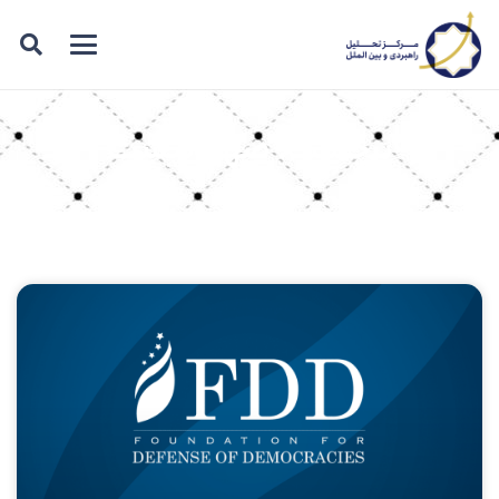
برچسب: صهیونیست