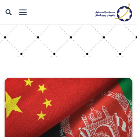
برچسب: سلسله