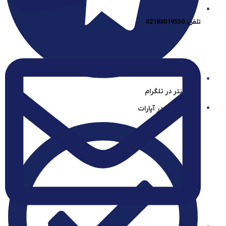
تلفن: 02188019550
آیساسنتر در تلگرام
آیساسنتر در آپارات