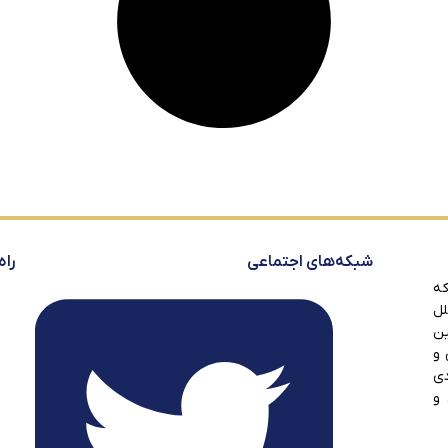
شبکه‌های اجتماعی
راه
که
لل
ین
 و
دی
 و