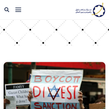
برچسب: جنبش مردمی