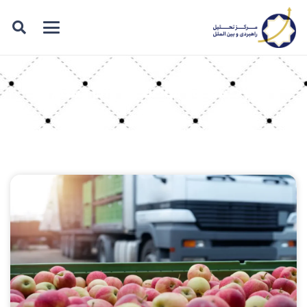
برچسب: توصیفی ابریشم