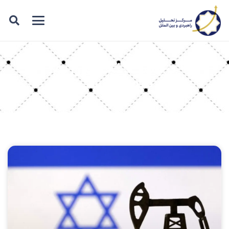
برچسب: تحریم رژیم
صهیونیستی