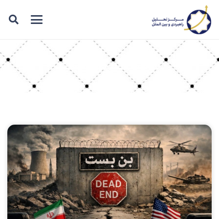
برچسب: بن‌بست