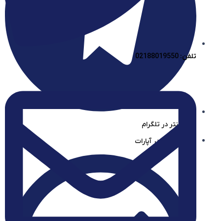
تلفن: 02188019550
آیساسنتر در تلگرام
آیساسنتر در آپارات