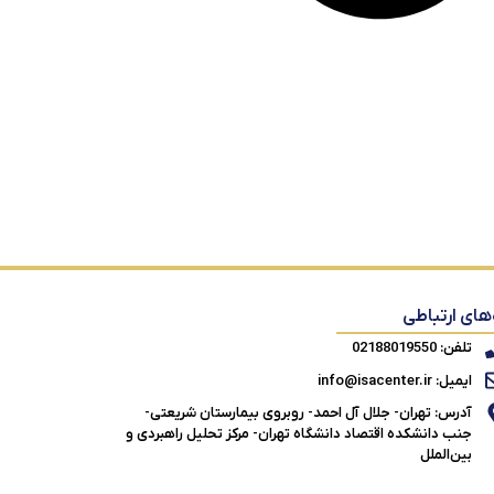
‌های ارتباطی
تلفن: 02188019550
ایمیل: info@isacenter.ir
آدرس: تهران- جلال آل احمد- روبروی بیمارستان شریعتی-
جنب دانشکده اقتصاد دانشگاه تهران- مرکز تحلیل راهبردی و
بین‌الملل