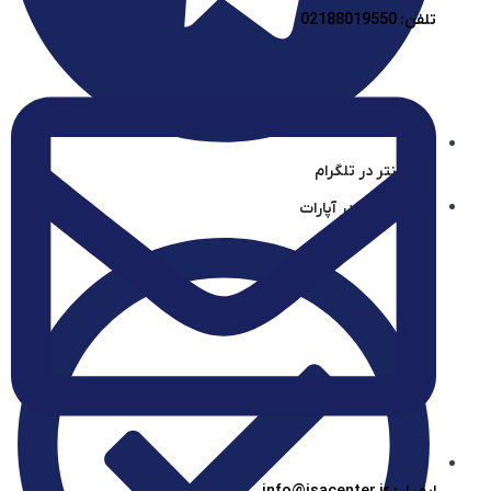
تلفن: 02188019550
آیساسنتر در تلگرام
آیساسنتر در آپارات