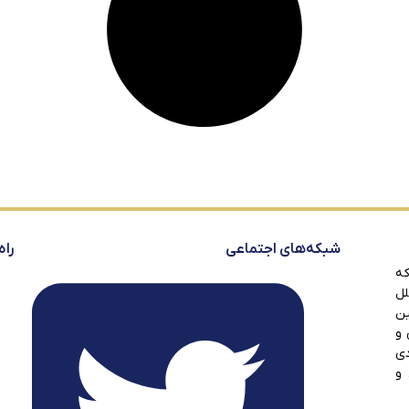
شبکه‌های اجتماعی
راه
که
لل
ین
 و
دی
 و