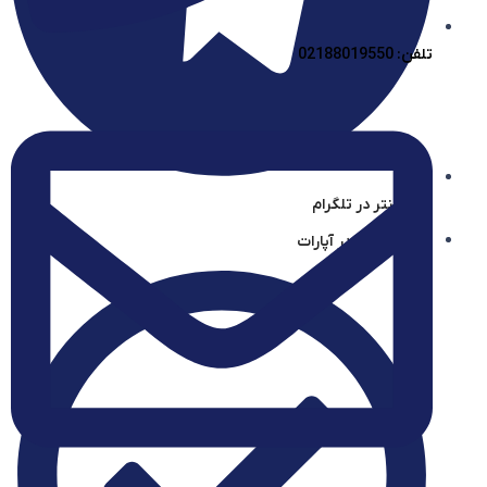
تلفن: 02188019550
آیساسنتر در تلگرام
آیساسنتر در آپارات