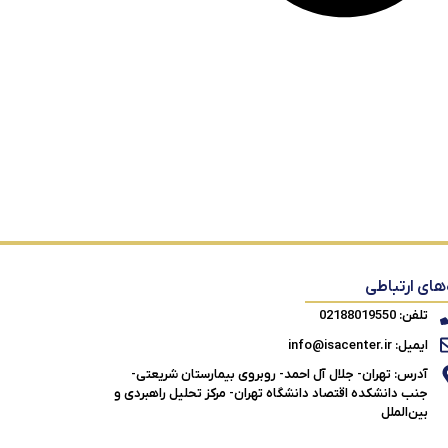
‌های ارتباطی
تلفن: 02188019550
ایمیل: info@isacenter.ir
آدرس: تهران- جلال آل احمد- روبروی بیمارستان شریعتی-
جنب دانشکده اقتصاد دانشگاه تهران- مرکز تحلیل راهبردی و
بین‌الملل