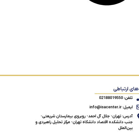
‌های ارتباطی
تلفن: 02188019550
ایمیل: info@isacenter.ir
آدرس: تهران- جلال آل احمد- روبروی بیمارستان شریعتی-
جنب دانشکده اقتصاد دانشگاه تهران- مرکز تحلیل راهبردی و
بین‌الملل