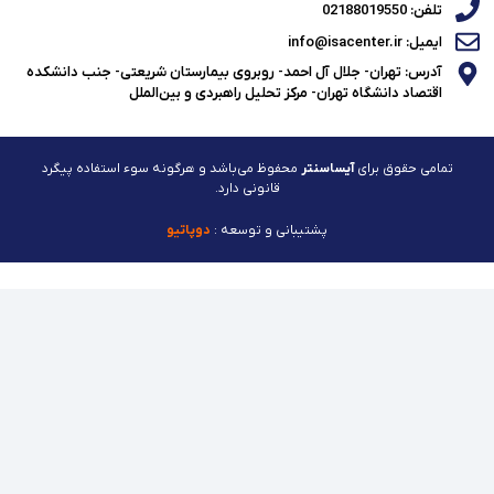
تلفن: 02188019550
ایمیل: info@isacenter.ir
آدرس: تهران- جلال آل احمد- روبروی بیمارستان شریعتی- جنب دانشکده
اقتصاد دانشگاه تهران- مرکز تحلیل راهبردی و بین‌الملل
تمامی حقوق برای
آیساسنتر
محفوظ می‌باشد و هرگونه سوء استفاده پیگرد
قانونی دارد.
پشتیبانی و توسعه :
دوپاتیو