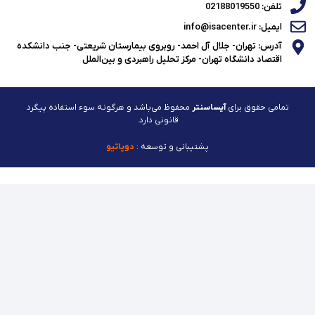
تلفن: 02188019550
ایمیل: info@isacenter.ir
آدرس: تهران- جلال آل احمد- روبروی بیمارستان شریعتی- جنب دانشکده
اقتصاد دانشگاه تهران- مرکز تحلیل راهبردی و بین‌الملل
تمامی حقوق برای
آیساسنتر
محفوظ می‌باشد و هرگونه سوء استفاده پیگرد
قانونی دارد.
پشتیبانی و توسعه :
دوپاتیو