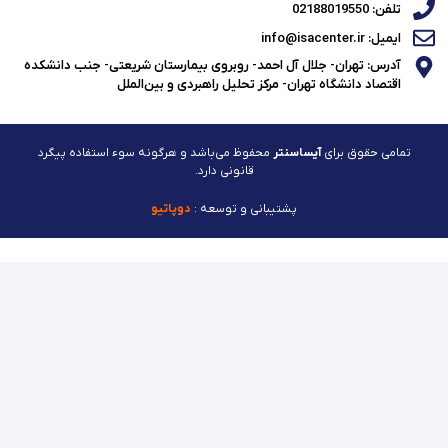
تلفن: 02188019550
ایمیل: info@isacenter.ir
آدرس: تهران- جلال آل احمد- روبروی بیمارستان شریعتی- جنب دانشکده
اقتصاد دانشگاه تهران- مرکز تحلیل راهبردی و بین‌الملل
تمامی حقوق برای
آیساسنتر
محفوظ می‌باشد و هرگونه سوء استفاده پیگرد
قانونی دارد.
پشتیبانی و توسعه :
دوپاتیو