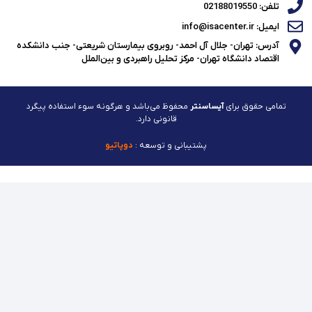
تلفن: 02188019550
ایمیل: info@isacenter.ir
آدرس: تهران- جلال آل احمد- روبروی بیمارستان شریعتی- جنب دانشکده
اقتصاد دانشگاه تهران- مرکز تحلیل راهبردی و بین‌الملل
تمامی حقوق برای
آیساسنتر
محفوظ می‌باشد و هرگونه سوء استفاده پیگرد
قانونی دارد.
پشتیبانی و توسعه :
دوپاتیو