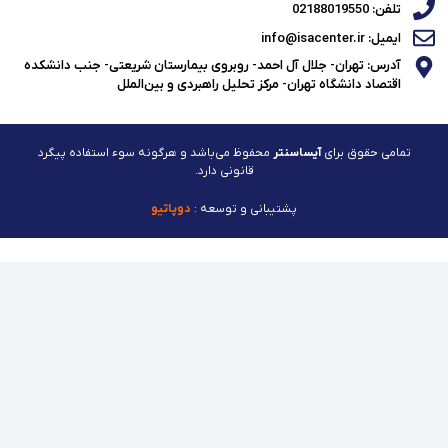
تلفن: 02188019550
ایمیل: info@isacenter.ir
آدرس: تهران- جلال آل احمد- روبروی بیمارستان شریعتی- جنب دانشکده
اقتصاد دانشگاه تهران- مرکز تحلیل راهبردی و بین‌الملل
تمامی حقوق برای
آیساسنتر
محفوظ می‌باشد و هرگونه سوء استفاده پیگرد
قانونی دارد.
پشتیبانی و توسعه :
دوپاتیو